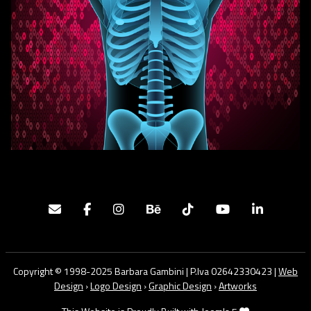
Copyright © 1998-2025 Barbara Gambini | P.Iva 02642330423 |
Web
Design
›
Logo Design
›
Graphic Design
›
Artworks