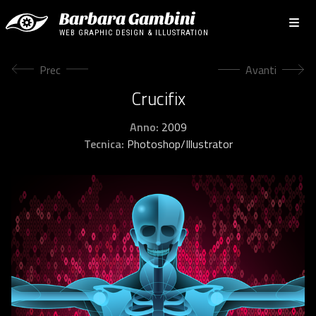
Barbara Gambini
WEB GRAPHIC DESIGN & ILLUSTRATION
Articolo precedente: Trojan Horse
Articolo succes
Prec
Avanti
Crucifix
Anno:
2009
Tecnica:
Photoshop/Illustrator