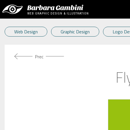
Barbara Gambini
WEB GRAPHIC DESIGN & ILLUSTRATION
Web Design
Graphic Design
Logo De
Articolo precedente: Brandizzazione Automezzo
Prec
Fl