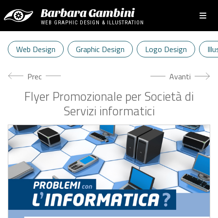
Barbara Gambini
WEB GRAPHIC DESIGN & ILLUSTRATION
Web Design
Graphic Design
Logo Design
Ill
Articolo precedente: Flyer A5 per Corsi di Apnea
Articolo success
Prec
Avanti
Flyer Promozionale per Società di
Servizi informatici