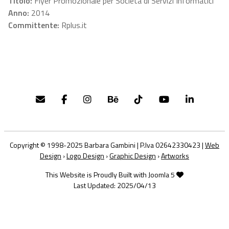
Titolo:
Flyer Promozionale per Società di Servizi Informatici
Anno:
2014
Committente:
Rplus.it
Copyright © 1998-2025 Barbara Gambini | P.Iva 02642330423 |
Web
Design
›
Logo Design
›
Graphic Design
›
Artworks
This Website is Proudly Built with Joomla 5
Last Updated: 2025/04/13