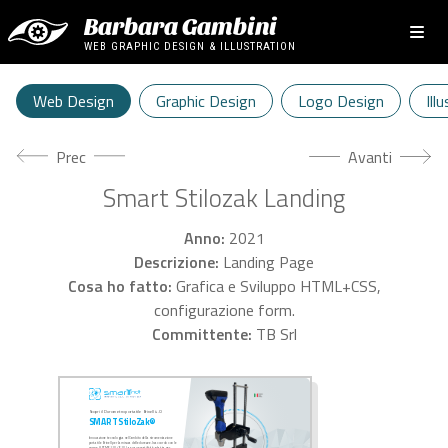
Barbara Gambini
WEB GRAPHIC DESIGN & ILLUSTRATION
Web Design
Graphic Design
Logo Design
Ill
Articolo precedente: Defremm Landing
Articolo success
Prec
Avanti
Smart Stilozak Landing
Anno:
2021
Descrizione:
Landing Page
Cosa ho fatto:
Grafica e Sviluppo HTML+CSS,
configurazione form.
Committente:
TB Srl