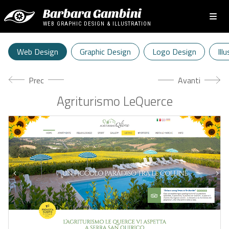
Barbara Gambini
WEB GRAPHIC DESIGN & ILLUSTRATION
Web Design
Graphic Design
Logo Design
Ill
Articolo precedente: Landing Pages e DEM 2017 / 2018
Articolo success
Prec
Avanti
Agriturismo LeQuerce