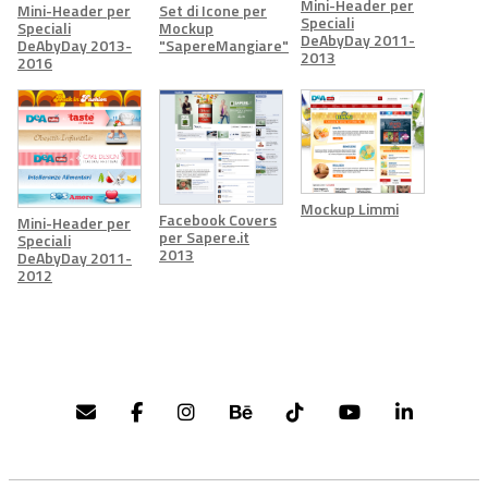
Mini-Header per
Mini-Header per
Set di Icone per
Speciali
Speciali
Mockup
DeAbyDay 2011-
DeAbyDay 2013-
"SapereMangiare"
2013
2016
Mockup Limmi
Facebook Covers
Mini-Header per
per Sapere.it
Speciali
2013
DeAbyDay 2011-
2012