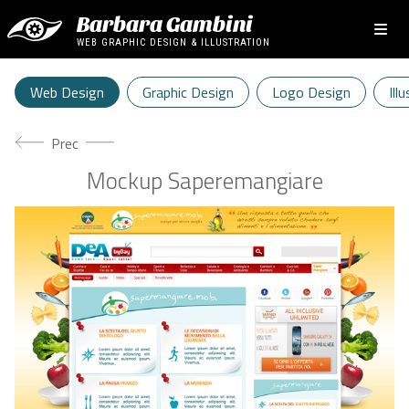
Barbara Gambini
WEB GRAPHIC DESIGN & ILLUSTRATION
Web Design
Graphic Design
Logo Design
Ill
Articolo precedente: Hotel Emilia Portonovo
Prec
Mockup Saperemangiare